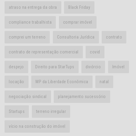
atraso na entrega da obra
Black Friday
compliance trabalhista
comprar imóvel
comprei um terreno
Consultoria Jurídica
contrato
contrato de representação comercial
covid
despejo
Direito para StarTups
divórcio
Imóvel
locação
MP da Liberdade Econômica
natal
negociação sindical
planejamento sucessório
Startups
terreno irregular
vício na construção do imóvel