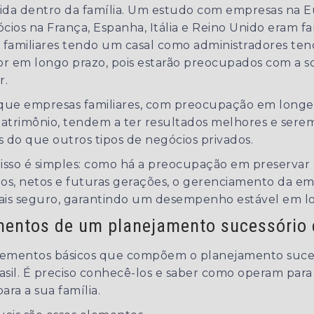
tida dentro da família. Um estudo com empresas na 
ios na França, Espanha, Itália e Reino Unido eram fa
s familiares tendo um casal como administradores te
 em longo prazo, pois estarão preocupados com a so
r.
que empresas familiares, com preocupação em longe
trimônio, tendem a ter resultados melhores e ser
es do que outros tipos de negócios privados.
 isso é simples: como há a preocupação em preservar
ilhos, netos e futuras gerações, o gerenciamento da 
 mais seguro, garantindo um desempenho estável em l
mentos de um planejamento sucessório 
lementos básicos que compõem o planejamento suce
asil. É preciso conhecê-los e saber como operam pa
ra a sua família.