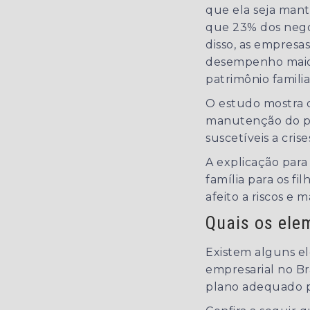
que ela seja man
que 23% dos negóc
disso, as empresa
desempenho maior
patrimônio familia
O estudo mostra 
manutenção do pa
suscetíveis a cris
A explicação para
família para os f
afeito a riscos e
Quais os ele
Existem alguns e
empresarial no Br
plano adequado pa