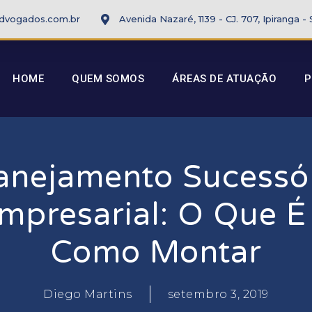
dvogados.com.br
Avenida Nazaré, 1139 - CJ. 707, Ipiranga -
HOME
QUEM SOMOS
ÁREAS DE ATUAÇÃO
P
anejamento Sucessó
mpresarial: O Que É
Como Montar
Diego Martins
setembro 3, 2019