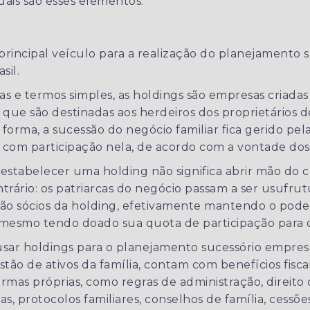
uais são esses elementos.
 principal veículo para a realização do planejamento 
sil.
s e termos simples, as holdings são empresas criadas
 que são destinadas aos herdeiros dos proprietários 
forma, a sucessão do negócio familiar fica gerido pel
com participação nela, de acordo com a vontade dos 
estabelecer uma holding não significa abrir mão do 
trário: os patriarcas do negócio passam a ser usufrut
ão sócios da holding, efetivamente mantendo o pode
mesmo tendo doado sua quota de participação para o
sar holdings para o planejamento sucessório empresa
estão de ativos da família, contam com benefícios fisc
rmas próprias, como regras de administração, direito
s, protocolos familiares, conselhos de família, cessõe