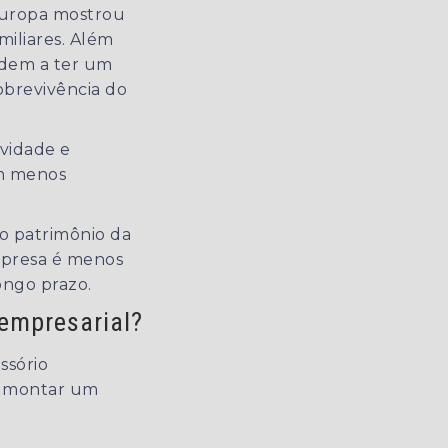
Europa mostrou
miliares. Além
ndem a ter um
brevivência do
vidade e
em menos
 o patrimônio da
empresa é menos
ongo prazo.
empresarial?
ssório
ra montar um