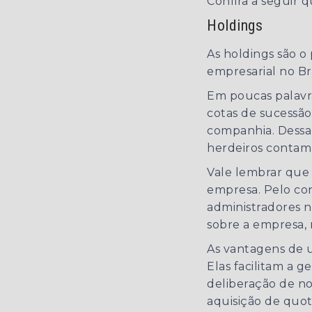
Confira a seguir q
Holdings
As holdings são o
empresarial no Bra
Em poucas palavra
cotas de sucessão
companhia. Dessa 
herdeiros contam 
Vale lembrar que 
empresa. Pelo con
administradores n
sobre a empresa, 
As vantagens de u
Elas facilitam a g
deliberação de no
aquisição de quota