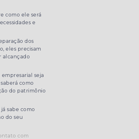
re como ele será
necessidades e
reparação dos
o, eles precisam
er alcançado
 empresarial seja
e saberá como
ção do patrimônio
 já sabe como
ão do seu
contato com