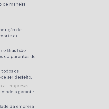
o de maneira
rodução de
 morte ou
no Brasil são
ãos ou parentes de
 todos os
ode ser desfeito.
ra as empresas
e modo a garantir
idade da empresa