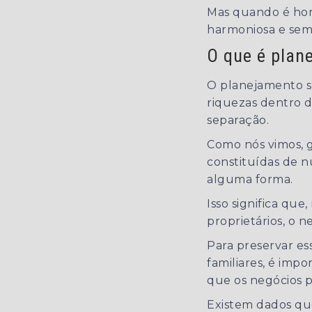
Mas quando é hor
harmoniosa e sem 
O que é plan
O planejamento s
riquezas dentro 
separação.
Como nós vimos, g
constituídas de nú
alguma forma.
Isso significa qu
proprietários, o n
Para preservar es
familiares, é imp
que os negócios 
Existem dados qu