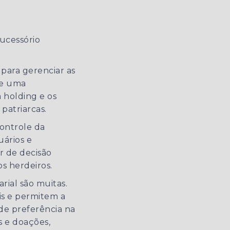
sucessório
 para gerenciar as
de uma
a holding e os
patriarcas.
controle da
uários e
r de decisão
s herdeiros.
rial são muitas.
ais e permitem a
 de preferência na
s e doações,