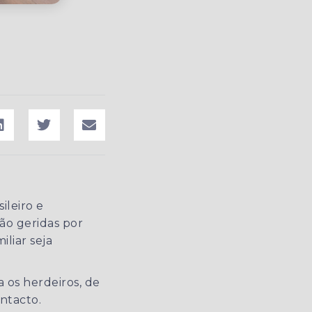
ileiro e
são geridas por
liar seja
 os herdeiros, de
ntacto.