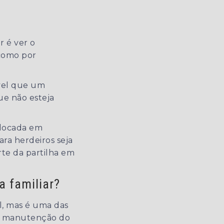
 é ver o
 como por
ível que um
ue não esteja
olocada em
ra herdeiros seja
te da partilha em
a familiar?
l, mas é uma das
 a manutenção do