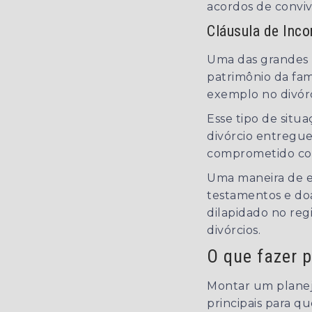
acordos de conviv
Cláusula de Inco
Uma das grandes 
patrimônio da fam
exemplo no divórc
Esse tipo de situa
divórcio entregu
comprometido com
Uma maneira de ev
testamentos e doa
dilapidado no re
divórcios.
O que fazer 
Montar um planeja
principais para q