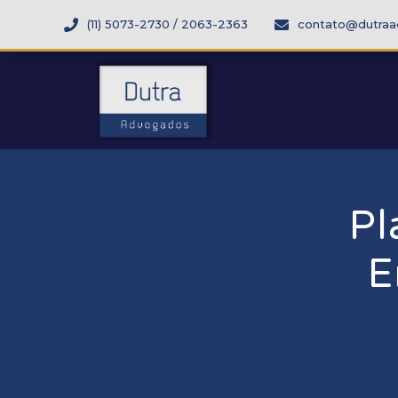
(11) 5073-2730 / 2063-2363
contato@dutraa
Pl
E